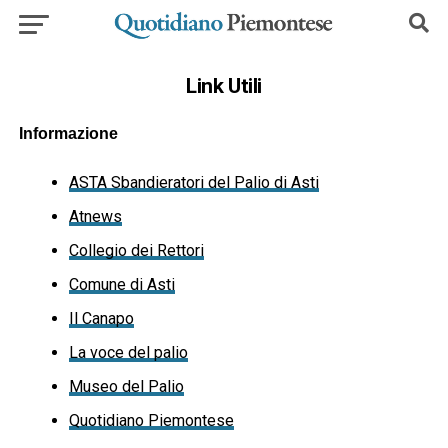
Link Utili
Informazione
ASTA Sbandieratori del Palio di Asti
Atnews
Collegio dei Rettori
Comune di Asti
Il Canapo
La voce del palio
Museo del Palio
Quotidiano Piemontese